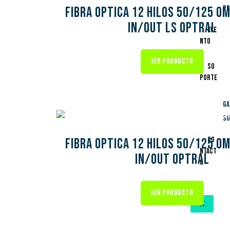
Pr
FIBRA OPTICA 12 HILOS 50/125 O
IN/OUT LS OPTRAL
Eve
nto
s
VER PRODUCTO
So
porte
Ga
So
Co
FIBRA OPTICA 12 HILOS 50/125 O
ntact
IN/OUT OPTRAL
o
VER PRODUCTO
X