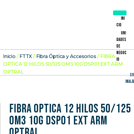
Ini
cio
Uni
dades
de
Negoc
Inicio
/
FTTX
/
Fibra Óptica y Accesorios
/ FIBRA
io
OPTICA 12 HILOS 50/125 OM3 10G DSP01 EXT ARM
OPTRAL
So
Inal
FIBRA OPTICA 12 HILOS 50/125
OM3 10G DSP01 EXT ARM
OPTRAL