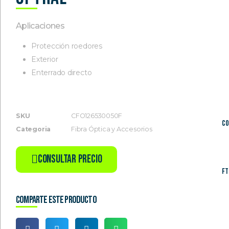
Aplicaciones
Protección roedores
Exterior
Enterrado directo
SKU
CFO126530050F
Co
Categoria
Fibra Óptica y Accesorios
Consultar Precio
FT
Comparte este producto