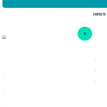
So
Contacto
X
unid
nego
Mayorista Inteligente en Tecnología y
Telecomunicaciones.
FTTX
Comu
BOGOTÁ
Inal
Edificio Bogotá trade center Carrera 10 # 97
Infra
A- 13 Oficina 202 torre B
990 BISCAYNE BLVD STE. 501-16 MIAMI, FL
Form
33132
regi
(601) 744 8423