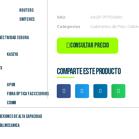
Routers
SKU
AXGP-7F7100NM
Switches
Categorias
Gabinetes de Piso
,
Gabine
ectividad Segura
Consultar Precio
Kaseya
TX
Comparte este producto
GPON
Fibra Óptica y Accesorios
CDWM
exiones de alta capacidad
talmecanica