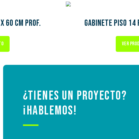
 x 60 cm prof.
Gabinete piso 14 
TO
VER PRO
Quiénes S
¿Tienes un proyecto?
Pr
¡Hablemos!
Eventos
Soporte
Gar