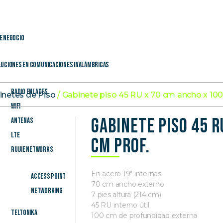
e Negocio
uciones en Comunicaciones Inalámbricas
Radio Enlaces
inetes de Piso
/ Gabinete piso 45 RU x 70 cm ancho x 100
WiFi
Gabinete piso 45 R
Antenas
LTE
cm prof.
Ruijie Networks
En acero 19″ internas
Access Point
70 cm ancho externo
Networking
7 pies altura (214 cm)
45 RU interno útil
Teltonika
100 cm de profundidad externa