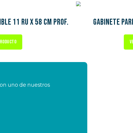
ble 11 RU x 58 cm prof.
Gabinete pare
PRODUCTO
V
con uno de nuestros