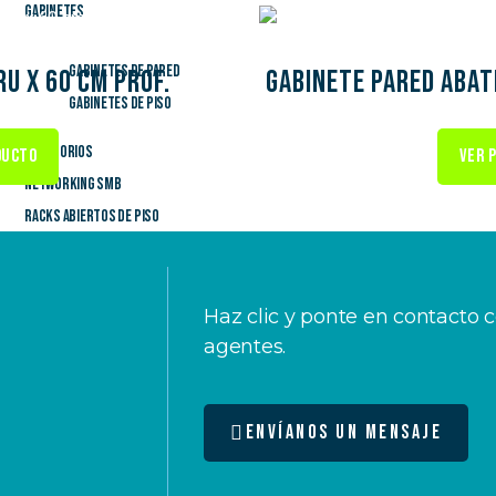
Gabinetes
Gabinetes de Pared
RU x 60 cm prof.
Gabinete pared abati
Gabinetes de Piso
Accesorios
DUCTO
VER 
Networking SMB
Racks Abiertos de Piso
omos
Haz clic y ponte en contacto 
ueba
agentes.
Envíanos un mensaje
antía