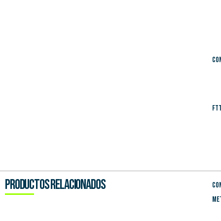
Con
FT
productos relacionados
Con
Me