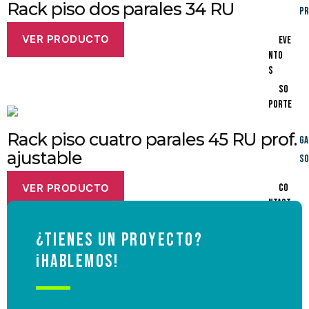
Rack piso dos parales 34 RU
Pr
VER PRODUCTO
Eve
nto
s
So
porte
Rack piso cuatro parales 45 RU prof.
Ga
ajustable
So
Co
VER PRODUCTO
ntact
o
¿Tienes un proyecto?
¡Hablemos!
X