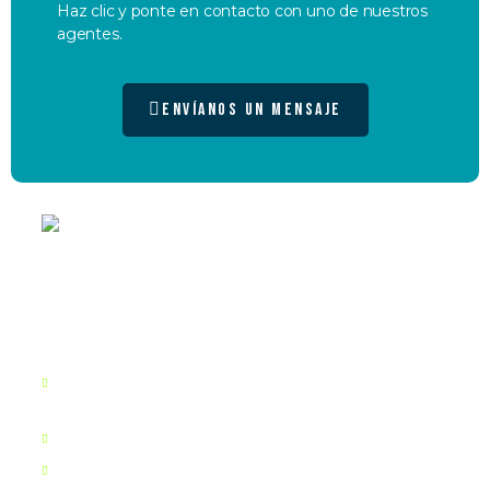
Haz clic y ponte en contacto con uno de nuestros
agentes.
Envíanos un mensaje
Mayorista Inteligente en Tecnología y
Telecomunicaciones.
BOGOTÁ
Edificio Bogotá trade center Carrera 10 # 97 A- 13 Oficina 202
torre B
990 BISCAYNE BLVD STE. 501-16 MIAMI, FL 33132
(601) 744 8423