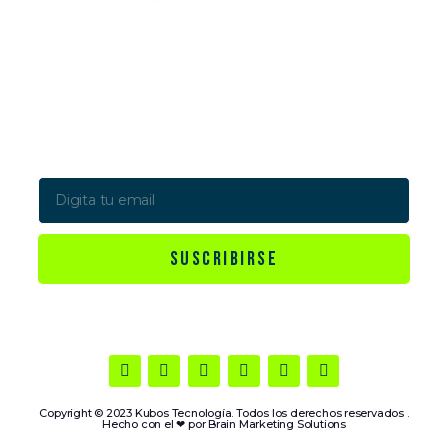
Newsletter
Suscríbete a nuestro boletín y recibe en tu correo las últimas
novedades
SUSCRIBIRSE
Copyright © 2023 Kubos Tecnología. Todos los derechos reservados .
Hecho con el ❤ por
Brain Marketing Solutions