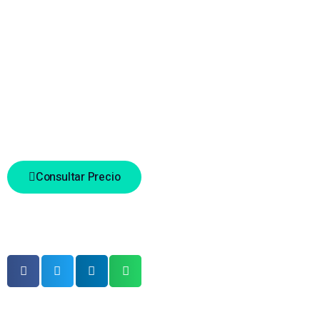
Layer 3 aggregation ports: 16
Link aggregation: support
Port mirroring: Many-to-one mirroring
Spanning tree: STP, RSTP
Categoria
Networking
Consultar Precio
Comparte este producto