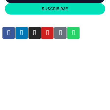
SUSCRIBIRSE
Copyright © 2023 Kubos Tecnología. Todos los derechos reservados .
Hecho con el ❤ por
Brain Marketing Solutions