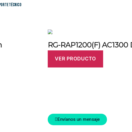
porte Técnico
h
RG-RAP1200(F) AC1300 
VER PRODUCTO
mos!
Haz clic y ponte en contacto con uno de n
Envíanos un mensaje