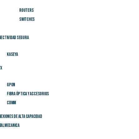
Routers
Switches
Features
ectividad Segura
Radio: Dual-stream dual-band.
Protocol: IEEE 802.11a/b/g/n/ac.
Kaseya
Operating Bands: 802.11b/g/n/ax: 
GHz 802.11a/n/ac/ax: 5.150 GHz to
TX
5.725 GHz to 5.850 GHz.
Antenna: Built-in omnidirectional an
GPON
Spatial Streams: 2.4G 2×2 MIMO 
Fibra Óptica y Accesorios
Max Throughput: Up to 300Mbps (2
CDWM
Dimensions: 200mm*220mm*166mm (
exiones de alta capacidad
Weight: 1kg (excluding mounting kit
talmecanica
Service Ports: 2 10/100/1000Mbps
supports802.3af/at).