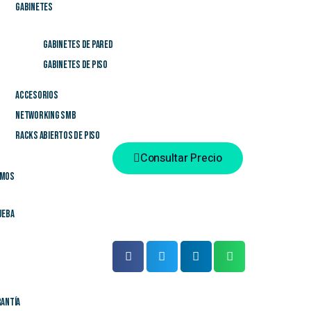
Gabinetes
LED Indicator: Wi-Fi indicator, warni
LAN2 connection indicator.
Gabinetes de Pared
Gabinetes de Piso
Accesorios
Networking SMB
Categoria
Access Point
Racks Abiertos de Piso
Consultar Precio
omos
Comparte este producto
ueba
antía