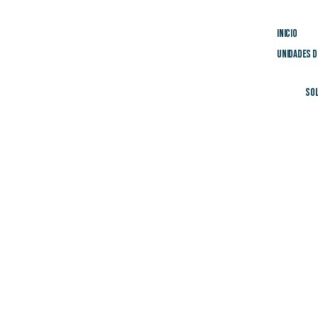
Inicio
Unidades d
Sol
Inicio
/
Comunicaciones Inalámbricas
/
Ruijie Networks
/
Access Point