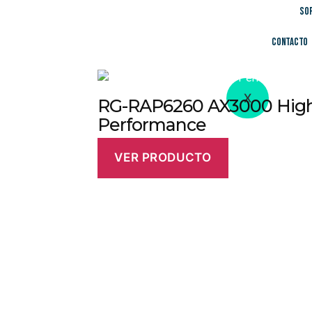
productos relacionados
So
Contacto
X
RG-RAP6260 AX3000 Hig
Performance
VER PRODUCTO
¿Tienes un proyecto? ¡Hable