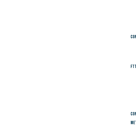
Con
FT
Con
Me