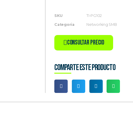
SKU
TI-PG102
Categoria
Networking SMB
Consultar Precio
Comparte este producto