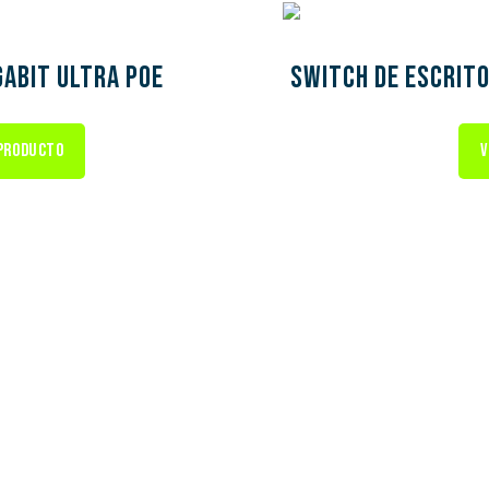
gabit Ultra PoE
Switch de escrito
PRODUCTO
V
mos!
Haz clic y ponte en contacto con uno de n