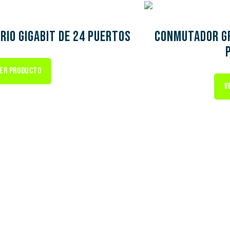
rio Gigabit de 24 puertos
Conmutador GR
ER PRODUCTO
V
uestros agentes.