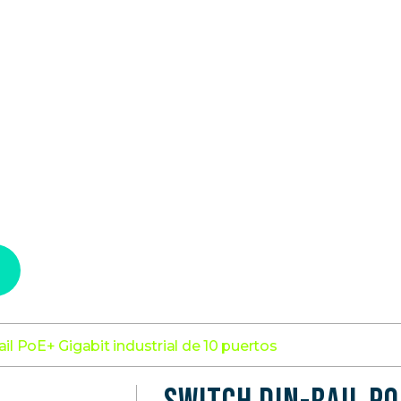
Racks Abiertos de Piso
Quiénes Somos
Prueba
Eventos
Soporte
Garantía
Soporte Técnico
Contacto
il PoE+ Gigabit industrial de 10 puertos