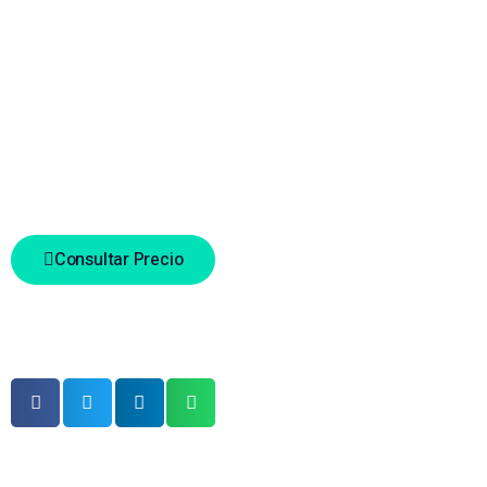
Cumple con NDAA / TAA (solo EE. UU. y Canadá)
Garantia por vida*
SKU
TPE-TG161H
Categoria
Networking SMB
Consultar Precio
Comparte este producto
productos relacionados