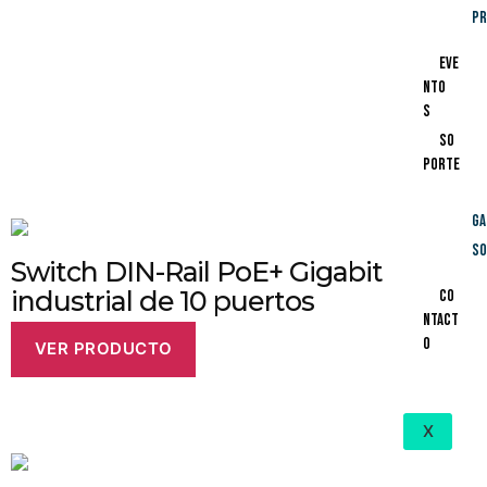
Pr
productos relacionados
Eve
nto
s
So
porte
Productos relacionados
Ga
So
Switch DIN-Rail PoE+ Gigabit
industrial de 10 puertos
Co
ntact
o
VER PRODUCTO
X