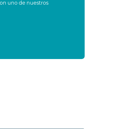
con uno de nuestros
wsletter
ríbete a nuestro boletín y recibe en tu
reo las últimas novedades