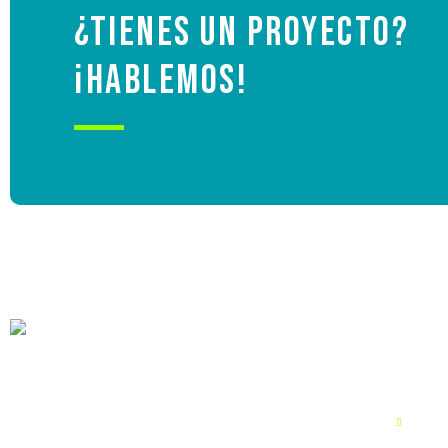
So
¿Tienes un proyecto?
Contacto
¡Hablemos!
X
unid
nego
Mayorista Inteligente en Tecnología y
Telecomunicaciones.
FTTX