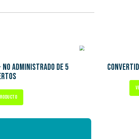
+ no administrado de 5
Convertid
ertos
V
PRODUCTO