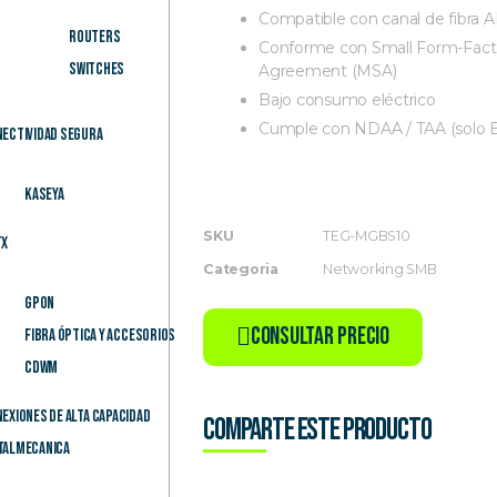
Compatible con canal de fibra 
Routers
Conforme con Small Form-Facto
Switches
Agreement (MSA)
Bajo consumo eléctrico
Cumple con NDAA / TAA (solo E
ectividad Segura
Kaseya
SKU
TEG-MGBS10
TX
Categoria
Networking SMB
GPON
Consultar Precio
Fibra Óptica y Accesorios
CDWM
exiones de alta capacidad
Comparte este producto
talmecanica