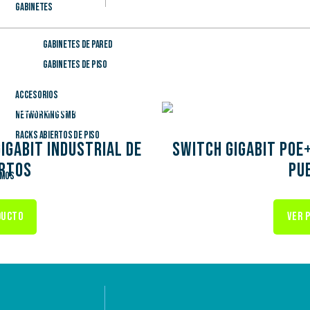
Gabinetes
Gabinetes de Pared
Gabinetes de Piso
Accesorios
Networking SMB
Racks Abiertos de Piso
igabit industrial de
Switch Gigabit PoE
ertos
pu
omos
ueba
DUCTO
VER 
antía