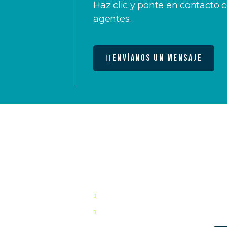
Haz clic y ponte en contacto 
porte Técnico
agentes.
Envíanos un mensaje
ades de
empresa
Ne
cio
Quiénes Somos
Susc
cor
Tienda