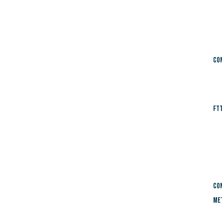
Con
FT
Con
Me