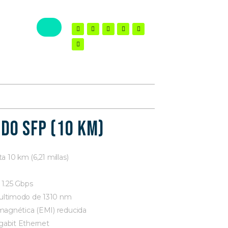
do SFP (10 km)
a 10 km (6,21 millas)
 1.25 Gbps
ultimodo de 1310 nm
omagnética (EMI) reducida
gabit Ethernet