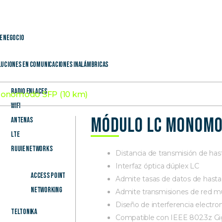
e Negocio
uciones en Comunicaciones Inalámbricas
Radio Enlaces
monomodo SFP (10 km)
WiFi
Módulo LC monomo
Antenas
LTE
Ruijie Networks
Distancia de transmisión de hast
Interfaz óptica dúplex LC
Access Point
Admite tasas de datos de hasta
Networking
Admite transmisiones de red m
Diseño de interferencia electr
Teltonika
Compatible con IEEE 802.3z Gi