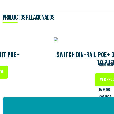
productos relacionados
bit PoE+
Switch DIN-Rail PoE+ G
10 pu
Quiénes S
TO
Pr
VER PRO
Eventos
Soporte
Gar